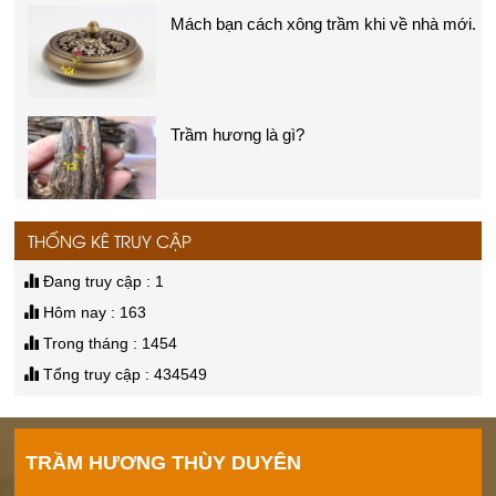
Chuỗi trầm hương
Mua trầm hương ở đâu tại Đà Nẵng?
Giá:
Liên hệ
Mách bạn cách xông trầm khi về nhà mới.
Vòng trầm tự nhiên
THỐNG KÊ TRUY CẬP
Giá:
Liên hệ
Trầm hương là gì?
Đang truy cập : 1
Hôm nay : 163
Trong tháng : 1454
Tổng truy cập : 434549
Nhang trầm hương
Thác khí xông trầm
Giá:
Liên hệ
TRẦM HƯƠNG THÙY DUYÊN