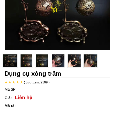
Dụng cụ xông trầm
( Lượt xem: 2109 )
Mã SP:
Liên hệ
Giá:
Mô tả: