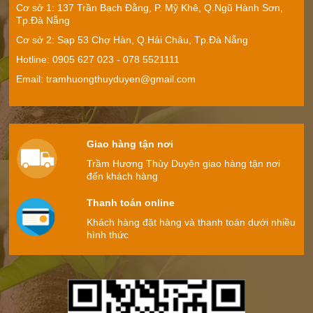
Mua trầm hương ở đâu tại Đà Nẵng?
Cơ sở 1: 137 Trần Bạch Đằng, P. Mỹ Khê, Q.Ngũ Hành Sơn,
Tp.Đà Nẵng
Cơ sở 2: Sạp 53 Chợ Hàn, Q.Hải Châu, Tp.Đà Nẵng
Hotline: 0905 627 023 - ‭078 5521111
Thác khói phụng hoàng
Mách bạn cách xông trầm khi về nhà mới.
Email: tramhuongthuyduyen@gmail.com
Giá:
Liên hệ
Giao hàng tận nơi
Trầm Hương Thùy Duyên giao hàng tận nơi
đến khách hàng
Thác khí xông trầm
Giá:
Liên hệ
Thanh toán online
Khách hàng đặt hàng và thanh toán dưới nhiều
hình thức