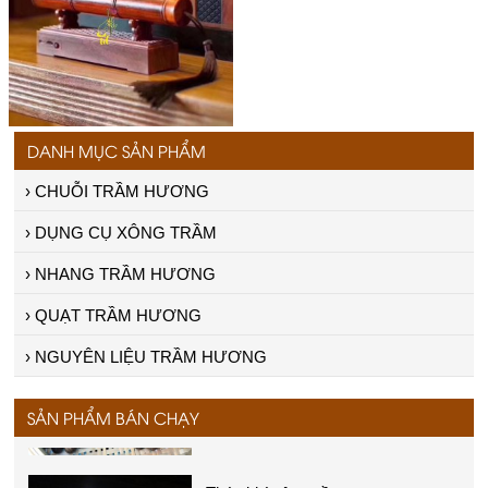
DANH MỤC SẢN PHẨM
› CHUỖI TRẦM HƯƠNG
› DỤNG CỤ XÔNG TRẦM
› NHANG TRẦM HƯƠNG
Vòng trầm tự nhiên
Giá:
Liên hệ
› QUẠT TRẦM HƯƠNG
› NGUYÊN LIỆU TRẦM HƯƠNG
SẢN PHẨM BÁN CHẠY
Thác khí xông trầm