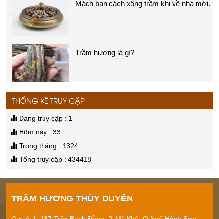
Chuỗi trầm hương
Mua trầm hương ở đâu tại Đà Nẵng?
Giá:
Liên hệ
Mách bạn cách xông trầm khi về nhà mới.
Vòng trầm tự nhiên
THỐNG KÊ TRUY CẬP
Giá:
Liên hệ
Trầm hương là gì?
Đang truy cập : 1
Hôm nay : 33
Trong tháng : 1324
Tổng truy cập : 434418
Nhang trầm hương
Thác khí xông trầm
Giá:
Liên hệ
TRẦM HƯƠNG THÙY DUYÊN
Mua trầm hương ở đâu tại Đà Nẵng?
Cơ sở 1: 137 Trần Bạch Đằng, P. Mỹ Khê, Q.Ngũ Hành Sơn,