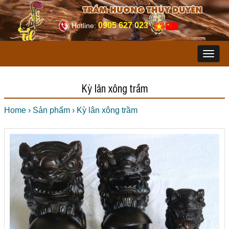
TRẦM HƯƠNG THÙY DUYÊN
0905 627 023
Hotline:
Toggl
naviga
Kỳ lân xông trầm
Home
›
Sản phẩm
›
Kỳ lân xông trầm