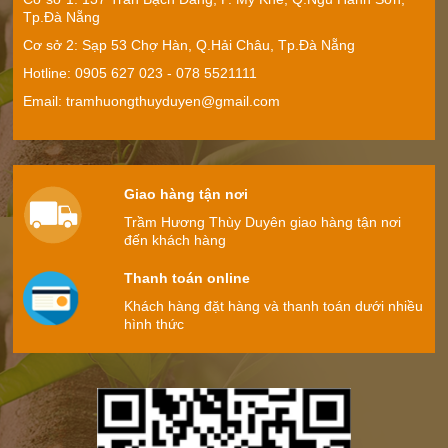
Tp.Đà Nẵng
Cơ sở 2: Sạp 53 Chợ Hàn, Q.Hải Châu, Tp.Đà Nẵng
Hotline: 0905 627 023 - ‭078 5521111
Thác khói phụng hoàng
Mách bạn cách xông trầm khi về nhà mới.
Email: tramhuongthuyduyen@gmail.com
Giá:
Liên hệ
Giao hàng tận nơi
Trầm Hương Thùy Duyên giao hàng tận nơi
đến khách hàng
Thác khí xông trầm
Thanh toán online
Giá:
Liên hệ
Khách hàng đặt hàng và thanh toán dưới nhiều
hình thức