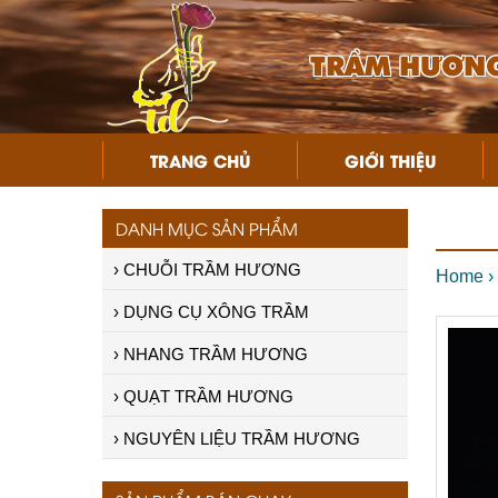
TRẦM HƯƠNG
TRANG CHỦ
GIỚI THIỆU
DANH MỤC SẢN PHẨM
› CHUỖI TRẦM HƯƠNG
Home
›
› DỤNG CỤ XÔNG TRẦM
› NHANG TRẦM HƯƠNG
Vòng trầm tự nhiên
› QUẠT TRẦM HƯƠNG
Giá:
Liên hệ
› NGUYÊN LIỆU TRẦM HƯƠNG