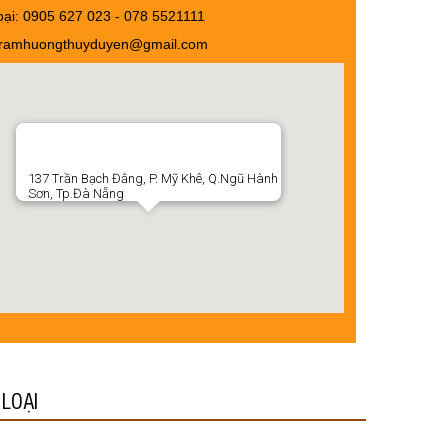
oại: 0905 627 023 - ‭078 5521111
 tramhuongthuyduyen@gmail.com
137 Trần Bạch Đằng, P. Mỹ Khê, Q.Ngũ Hành
Sơn, Tp.Đà Nẵng
LOẠI