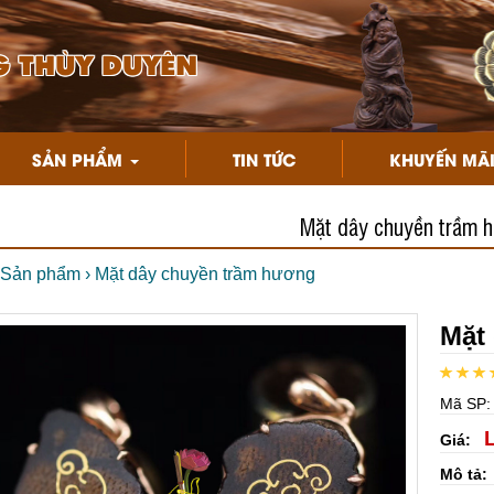
 THÙY DUYÊN
SẢN PHẨM
TIN TỨC
KHUYẾN MÃ
Mặt dây chuyền trầm 
Sản phẩm
›
Mặt dây chuyền trầm hương
Mặt
Mã SP
Giá:
Mô tả: