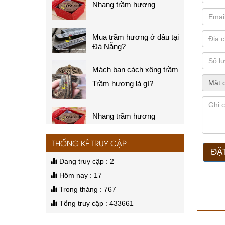
Giá:
Liên hệ
Mua trầm hương ở đâu tại
Đà Nẵng?
Mách bạn cách xông trầm
Thác khí xông trầm
khi về nhà mới.
Trầm hương là gì?
Giá:
Liên hệ
Nhang trầm hương
Thác khói phụng hoàng
Giá:
Liên hệ
Mua trầm hương ở đâu tại
Đà Nẵng?
THỐNG KÊ TRUY CẬP
ĐẶ
Thác khí xông trầm
Mách bạn cách xông trầm
Đang truy cập : 2
khi về nhà mới.
Giá:
Liên hệ
Hôm nay : 17
Trong tháng : 767
Tổng truy cập : 433661