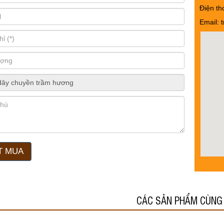
Điện th
Email:
T MUA
CÁC SẢN PHẨM CÙNG 