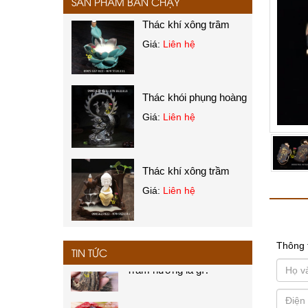
SẢN PHẨM BÁN CHẠY
Thác khí xông trầm
Giá:
Liên hệ
Thác khói phụng hoàng
Giá:
Liên hệ
Thác khí xông trầm
Giá:
Liên hệ
Chuỗi trầm hương
Trầm hương là gì?
Thông 
Giá:
Liên hệ
TIN TỨC
Nhang trầm hương
Vòng trầm tự nhiên