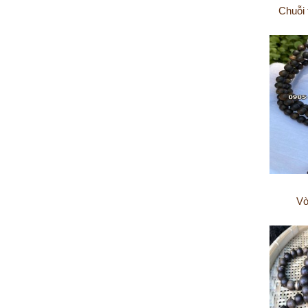
Chuỗi 
Vò