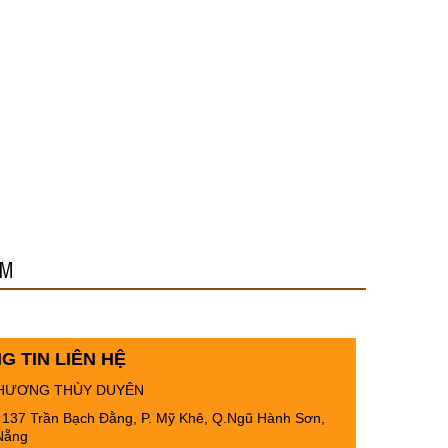
ẨM
G TIN LIÊN HỆ
HƯƠNG THÙY DUYÊN
: 137 Trần Bạch Đằng, P. Mỹ Khê, Q.Ngũ Hành Sơn,
Nẵng