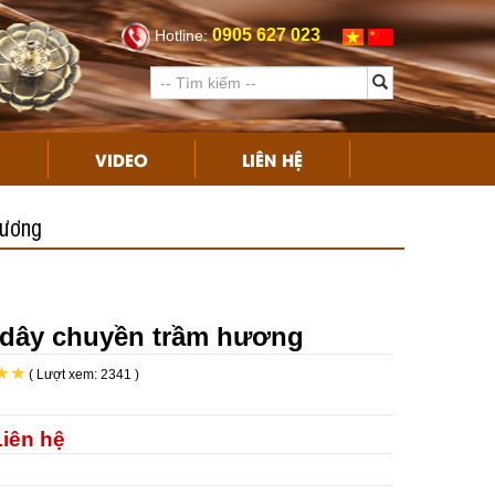
0905 627 023
Hotline:
I
VIDEO
LIÊN HỆ
hương
 dây chuyền trầm hương
( Lượt xem: 2341 )
:
Liên hệ